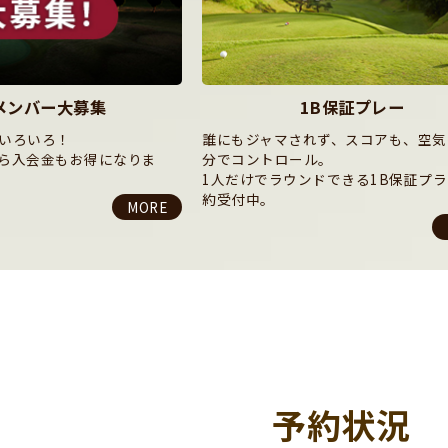
B保証プレー
バンビクラブ
ず、スコアも、空気も、自
ゴルフを通じて「生きる力」を楽し
。
修善寺カントリークラブのキッズゴ
ドできる1B保証プランご予
ール
MORE
予約状況