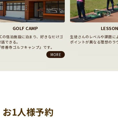
LESSON
特別宿泊プ
んのレベルや課題によって、それぞれ
LOQUAT西伊豆で海と夕
トが異なる理想のラウンドレッスン。
かれた贅沢な空間と、特別
ときを。
MORE
お1人様予約