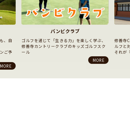
GOLF CAMP
く学ぶ、
修善寺CCの宿泊施設に泊まり、好きなだけゴ
生徒さ
ルフスク
ルフと対話できる。
ポイン
それが『修善寺ゴルフキャンプ』です。
MORE
MORE